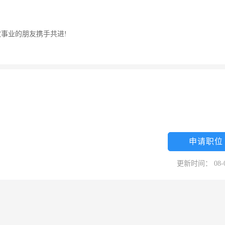
教事业的朋友携手共进!
申请职位
更新时间： 08-